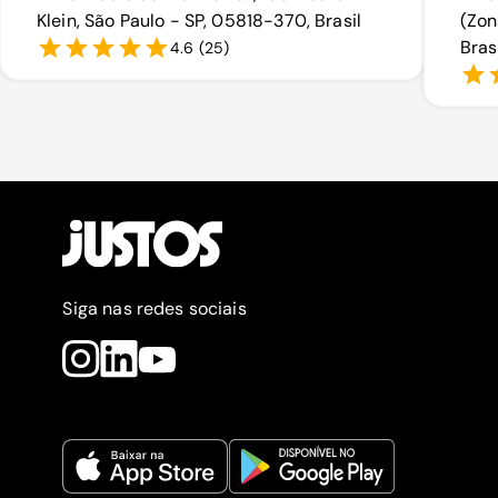
Klein, São Paulo - SP, 05818-370, Brasil
(Zon
Bras
4.6
(
25
)
Siga nas redes sociais