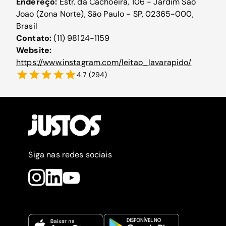
Endereço:
Estr. da Cachoeira, 106 - Jardim Sao
Joao (Zona Norte), São Paulo - SP, 02365-000,
Brasil
Contato:
(11) 98124-1159
Website:
https://www.instagram.com/leitao_lavarapido/
4.7
(
294
)
Siga nas redes sociais