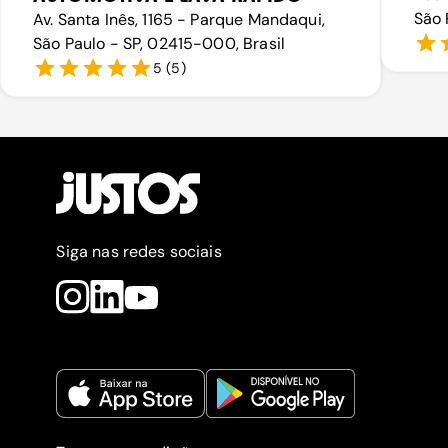
São 
Av. Santa Inês, 1165 - Parque Mandaqui,
São Paulo - SP, 02415-000, Brasil
5
(
5
)
Siga nas redes sociais