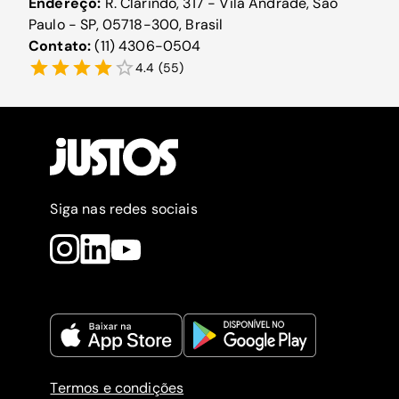
Endereço:
R. Clarindo, 317 - Vila Andrade, São
Paulo - SP, 05718-300, Brasil
Contato:
(11) 4306-0504
4.4
(
55
)
Siga nas redes sociais
Termos e condições