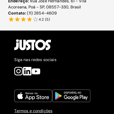
Endereço:
Rua José Hernandes, 61 - Vila
Acoreana, Poá - SP, 08557-330, Brasil
Contato:
(11) 2854-4609
4.2
(
5
)
Siga nas redes sociais
Termos e condições