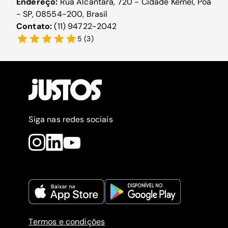
Endereço:
Rua Alcantara, 720 - Cidade Kemel, Poá
- SP, 08554-200, Brasil
Contato:
(11) 94722-2042
5
(
3
)
Siga nas redes sociais
Termos e condições