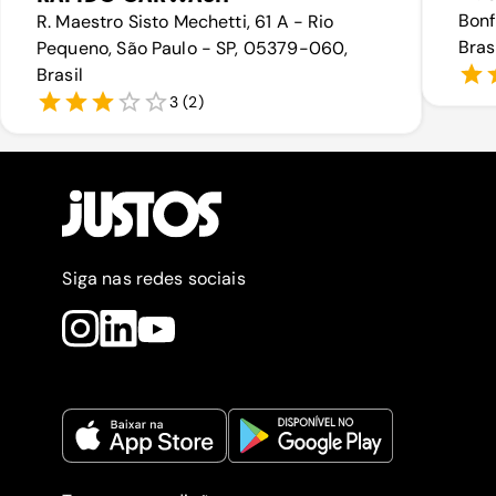
Bonf
R. Maestro Sisto Mechetti, 61 A - Rio
Bras
Pequeno, São Paulo - SP, 05379-060,
Brasil
3
(
2
)
Siga nas redes sociais