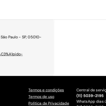
 São Paulo - SP, 05010-
R%C3%A1pido-
Termos e condições
Central de servi
(11) 5039-2195
Termos de uso
WhatsApp dias ú
Política de Privacidade