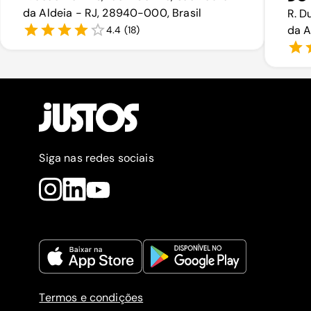
da Aldeia - RJ, 28940-000, Brasil
R. D
da A
4.4
(
18
)
Siga nas redes sociais
Termos e condições