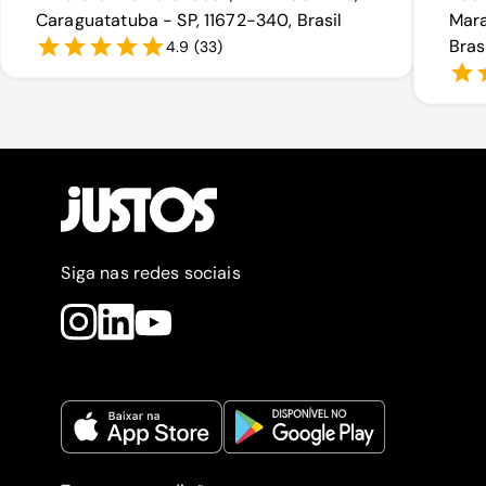
Caraguatatuba - SP, 11672-340, Brasil
Mara
Bras
4.9
(
33
)
Siga nas redes sociais