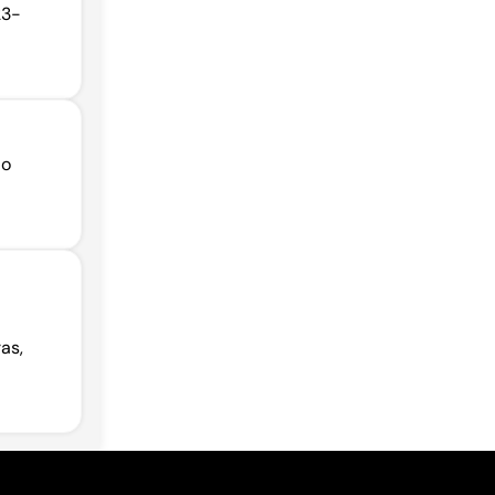
23-
ão
as,