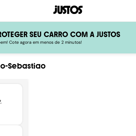
ROTEGER SEU CARRO COM A JUSTOS
 bem! Cote agora em menos de 2 minutos!
o-Sebastiao
,