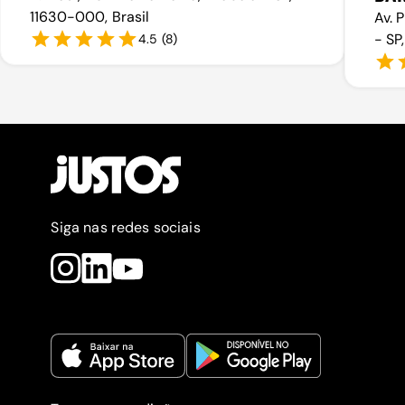
11630-000, Brasil
Av. 
- SP
4.5
(
8
)
Siga nas redes sociais