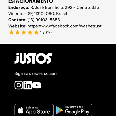
ESTACIONAMENTO
Endereço:
R. José Bonifácio, 292 - Centro, São
Vicente - SP, 11310-080, Brasil
Contato:
(13) 99103-5553
Website:
https://www.facebook.com/washetrust
4.8
(
17
)
Siga nas redes sociais