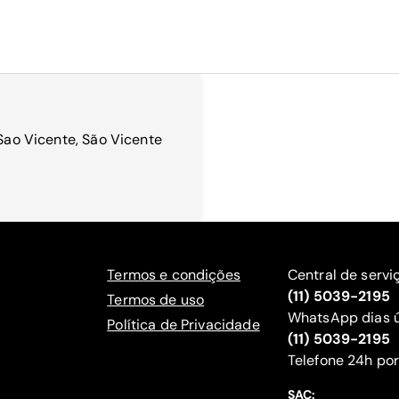
 Sao Vicente, São Vicente
Termos e condições
Central de servi
(11) 5039-2195
Termos de uso
WhatsApp dias ú
Política de Privacidade
(11) 5039-2195
‍Telefone 24h por
SAC: