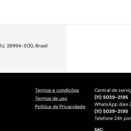
 RJ, 28994-500, Brasil
Termos e condições
Central de servi
(11) 5039-2195
Termos de uso
WhatsApp dias ú
Política de Privacidade
(11) 5039-2195
‍Telefone 24h por
SAC: