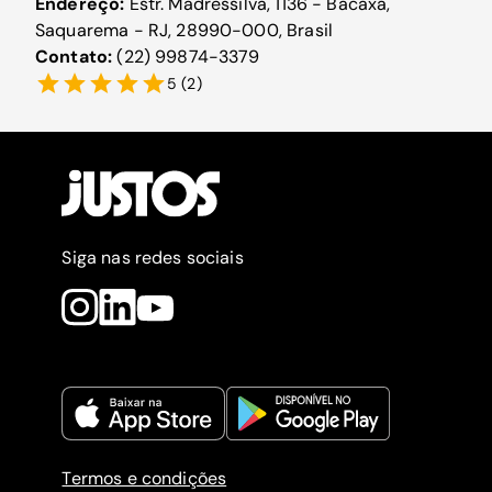
Endereço:
Estr. Madressilva, 1136 - Bacaxá,
Saquarema - RJ, 28990-000, Brasil
Contato:
(22) 99874-3379
5
(
2
)
Siga nas redes sociais
Termos e condições