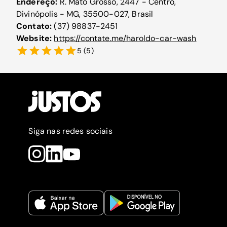
Endereço:
R. Mato Grosso, 2447 - Centro,
Divinópolis - MG, 35500-027, Brasil
Contato:
(37) 98837-2451
Website:
https://contate.me/haroldo-car-wash
5
(
5
)
Siga nas redes sociais