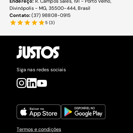
Endereço:
R. Campos Sáles, 191 - Porto Velho,
Divinópolis - MG, 35500-444, Brasil
Contato:
(37) 98808-0915
5
(
3
)
Siga nas redes sociais
Termos e condições