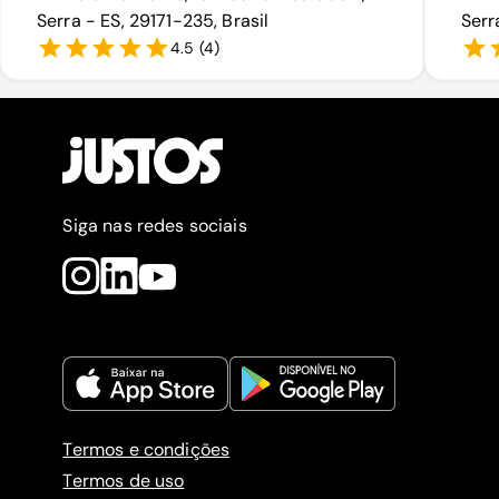
Serra - ES, 29171-235, Brasil
Serr
4.5
(
4
)
Siga nas redes sociais
Termos e condições
Termos de uso