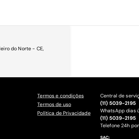
leiro do Norte - CE,
Termos e condições
Central de servi
(11) 5039-2195
Termos de uso
WhatsApp dias ú
Política de Privacidade
(11) 5039-2195
‍Telefone 24h por
SAC: