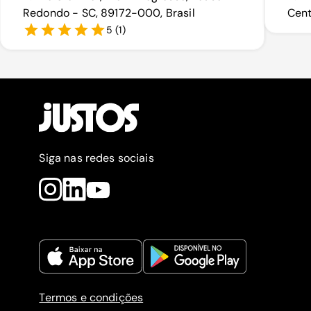
Redondo - SC, 89172-000, Brasil
Cent
5
(
1
)
Siga nas redes sociais
Termos e condições