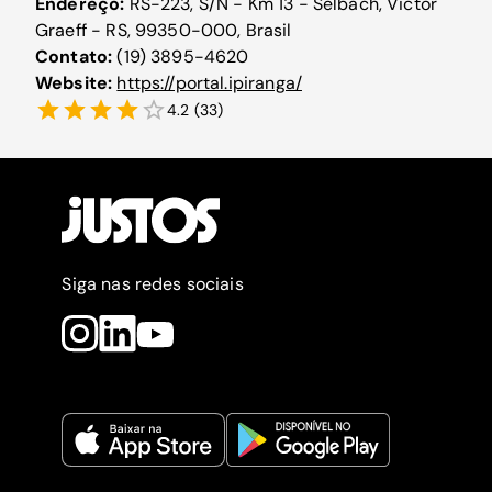
Endereço:
RS-223, S/N - Km 13 - Selbach, Victor
Graeff - RS, 99350-000, Brasil
Contato:
(19) 3895-4620
Website:
https://portal.ipiranga/
4.2
(
33
)
Siga nas redes sociais