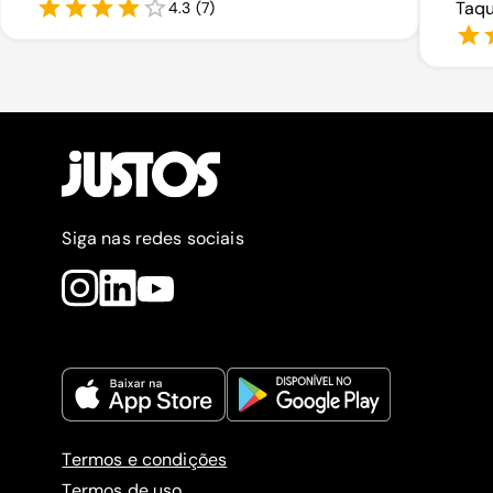
Taqu
4.3
(
7
)
Siga nas redes sociais
Termos e condições
Termos de uso