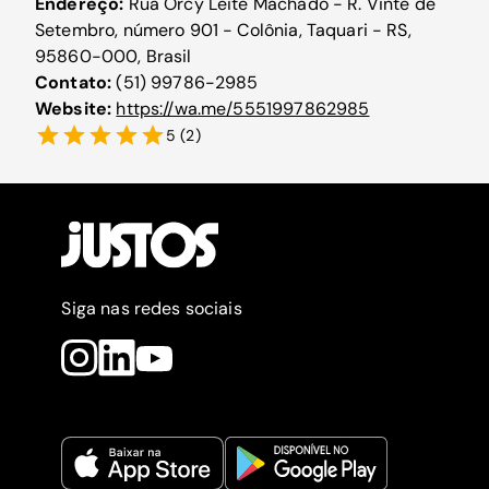
Endereço:
Rua Orcy Leite Machado - R. Vinte de
Setembro, número 901 - Colônia, Taquari - RS,
95860-000, Brasil
Contato:
(51) 99786-2985
Website:
https://wa.me/5551997862985
5
(
2
)
Siga nas redes sociais