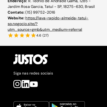
Endereço:
R. Teófilo de Andrade Gama, 1285 -
Jardim Rosa Garcia, Tatuí - SP, 18275-630, Brasil
Contato:
(15) 99752-2016
Website:
https://lava-rapido-almeida-tatui-
sp.negocio.site/?
utm_source=gmb&utm_medium=referral
4.6
(
27
)
Siga nas redes sociais