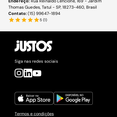
Endereço:
Rua Reinaldo Lencione, 169 - Jardim
Thomas Guedes, Tatuí - SP, 18273-460, Brasil
Contato:
(15) 99647-1894
5
(
1
)
Siga nas redes sociais
Termos e condições