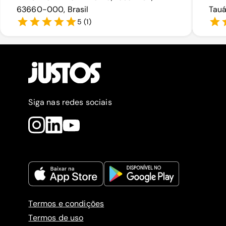
63660-000, Brasil
Tauá
5
(
1
)
Siga nas redes sociais
Termos e condições
Termos de uso