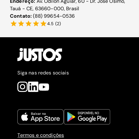
Endereço:
Av. Odilon Aguiar, 60 - Dr. Jose Osimo,
Tauá - CE, 63660-000, Brasil
Contato:
(88) 99654-0536
4.5
(
2
)
Siga nas redes sociais
Termos e condições