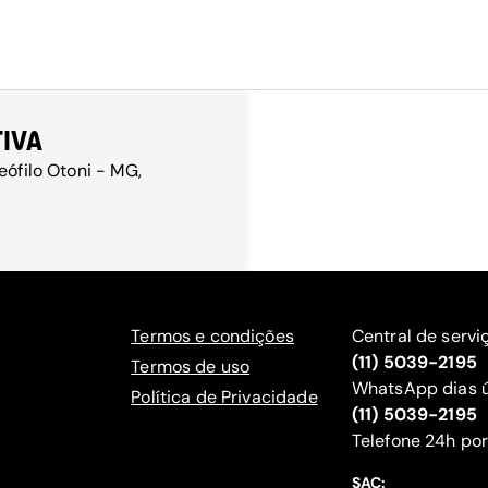
TIVA
eófilo Otoni - MG,
Termos e condições
Central de servi
(11) 5039-2195
Termos de uso
WhatsApp dias ú
Política de Privacidade
(11) 5039-2195
‍Telefone 24h por
SAC: