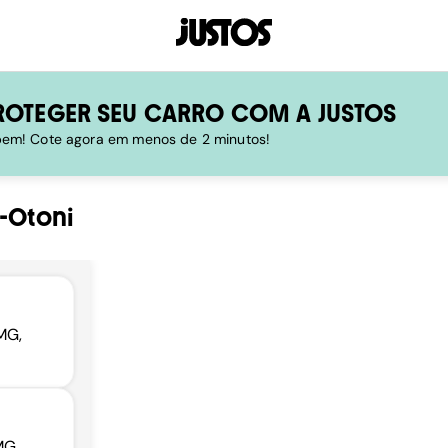
ROTEGER SEU CARRO COM A JUSTOS
 bem! Cote agora em menos de 2 minutos!
o-Otoni
 MG,
MG,