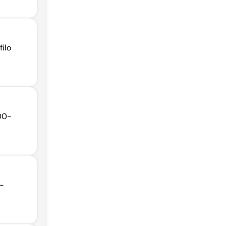
filo
800-
 -