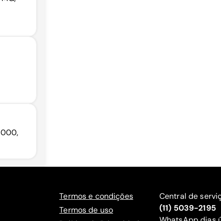
-000,
Termos e condições
Central de servi
(11) 5039-2195
Termos de uso
WhatsApp dias ú