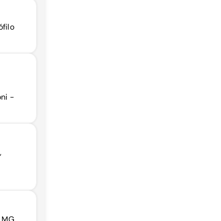
filo
ni -
,
- MG,