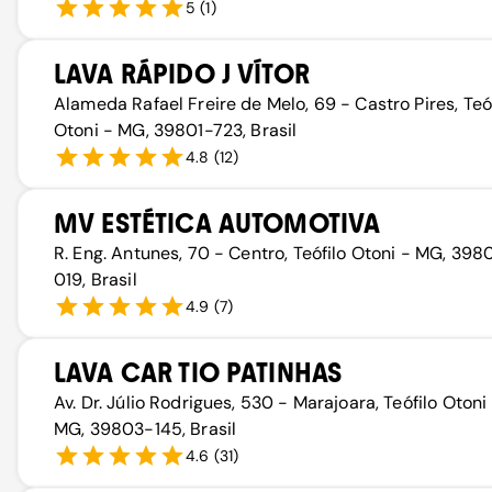
5
(
1
)
LAVA RÁPIDO J VÍTOR
Alameda Rafael Freire de Melo, 69 - Castro Pires, Teó
Otoni - MG, 39801-723, Brasil
4.8
(
12
)
MV ESTÉTICA AUTOMOTIVA
R. Eng. Antunes, 70 - Centro, Teófilo Otoni - MG, 39
019, Brasil
4.9
(
7
)
LAVA CAR TIO PATINHAS
Av. Dr. Júlio Rodrigues, 530 - Marajoara, Teófilo Otoni
MG, 39803-145, Brasil
4.6
(
31
)