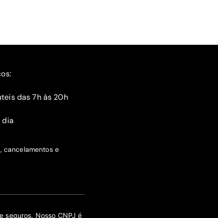
ços:
teis das 7h às 20h
 dia
s, cancelamentos e
 de seguros. Nosso CNPJ é