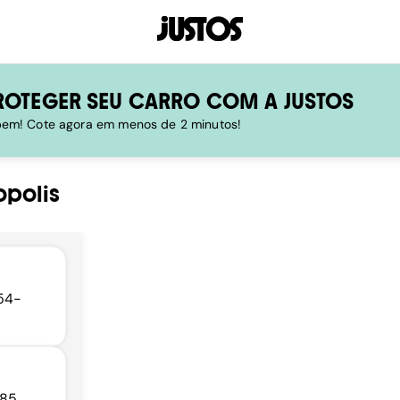
ROTEGER SEU CARRO COM A JUSTOS
 bem! Cote agora em menos de 2 minutos!
opolis
954-
85,