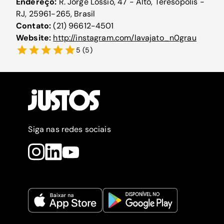
Endereço:
R. Jorge Lóssio, 47 - Alto, Teresópolis -
RJ, 25961-265, Brasil
Contato:
(21) 96612-4501
Website:
http://instagram.com/lavajato_n0grau
5
(
5
)
Siga nas redes sociais