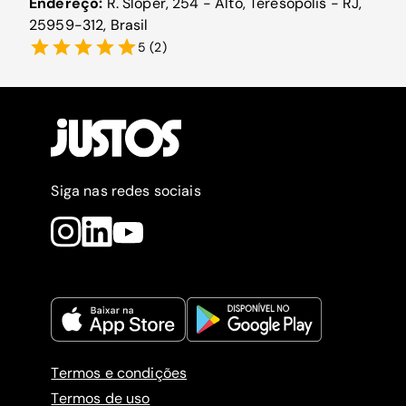
Endereço:
R. Sloper, 254 - Alto, Teresópolis - RJ,
25959-312, Brasil
5
(
2
)
Siga nas redes sociais
Termos e condições
Termos de uso