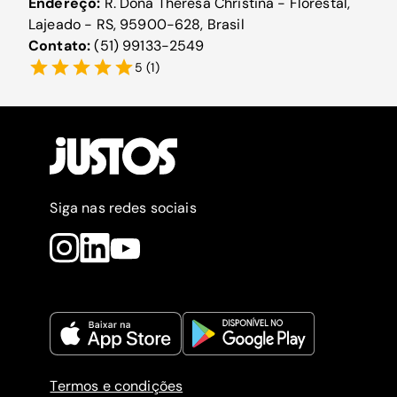
Endereço:
R. Dona Theresa Christina - Florestal,
Lajeado - RS, 95900-628, Brasil
Contato:
(51) 99133-2549
5
(
1
)
Siga nas redes sociais
Termos e condições