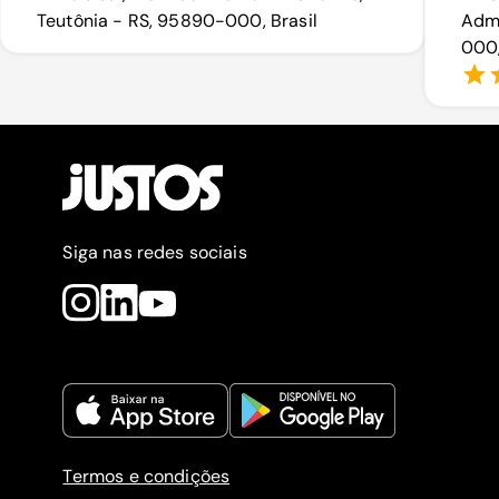
Teutônia - RS, 95890-000, Brasil
Admi
000,
Siga nas redes sociais
Termos e condições