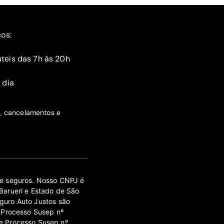
ços:
teis das 7h às 20h
 dia
s, cancelamentos e
 de seguros. Nosso CNPJ é
Barueri e Estado de São
guro Auto Justos são
 Processo Susep nº
e Processo Susep nº