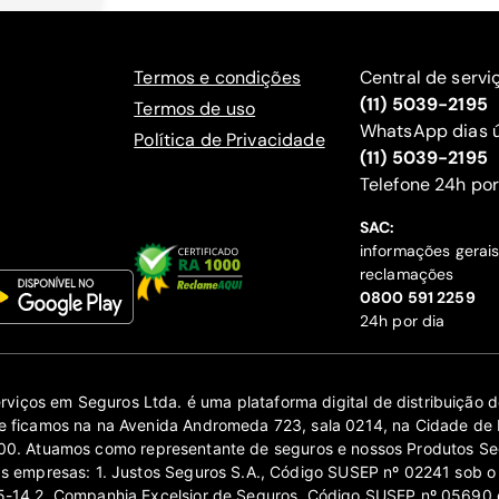
Termos e condições
Central de servi
(11) 5039-2195
Termos de uso
WhatsApp dias ú
Política de Privacidade
(11) 5039-2195
‍Telefone 24h por
SAC:
informações gerai
reclamações
‍0800 591 2259
24h por dia
erviços em Seguros Ltda. é uma plataforma digital de distribuição
 ficamos na na Avenida Andromeda 723, sala 0214, na Cidade de 
0. Atuamos como representante de seguros e nossos Produtos Se
as empresas: 1. Justos Seguros S.A., Código SUSEP nº 02241 sob o
14 2. Companhia Excelsior de Seguros, Código SUSEP nº 05690 