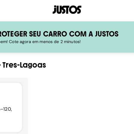
ROTEGER SEU CARRO COM A JUSTOS
 bem! Cote agora em menos de 2 minutos!
-
Tres-Lagoas
5-120,