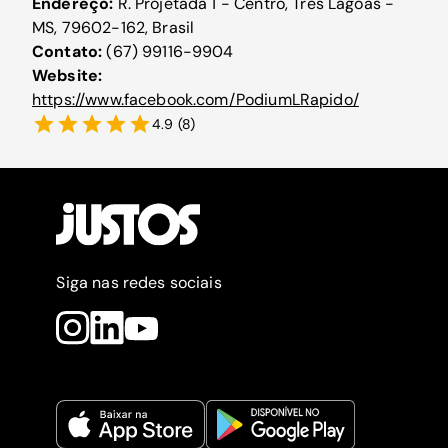
Endereço:
R. Projetada 1 - Centro, Três Lagoas -
MS, 79602-162, Brasil
Contato:
(67) 99116-9904
Website:
https://www.facebook.com/PodiumLRapido/
4.9
(
8
)
Siga nas redes sociais