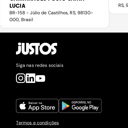
LUCIA
RS, 
BR-158 - Júlio de Castilhos, RS, 98130-
000, Brasil
Siga nas redes sociais
Termos e condições