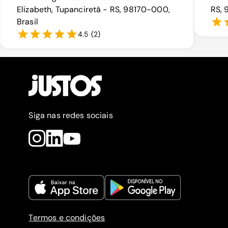
Elizabeth, Tupanciretã - RS, 98170-000,
RS, 
Brasil
4.5
(
2
)
Siga nas redes sociais
Termos e condições