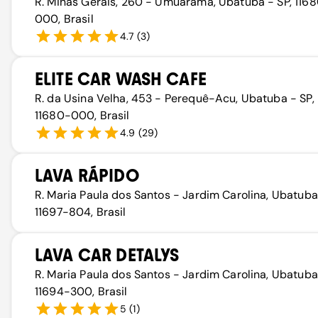
R. Minas Gerais, 260 - Umuarama, Ubatuba - SP, 116
000, Brasil
4.7
(
3
)
ELITE CAR WASH CAFE
R. da Usina Velha, 453 - Perequê-Acu, Ubatuba - SP,
11680-000, Brasil
4.9
(
29
)
LAVA RÁPIDO
R. Maria Paula dos Santos - Jardim Carolina, Ubatuba
11697-804, Brasil
LAVA CAR DETALYS
R. Maria Paula dos Santos - Jardim Carolina, Ubatuba
11694-300, Brasil
5
(
1
)