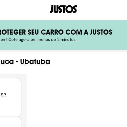
ROTEGER SEU CARRO COM A JUSTOS
 bem! Cote agora em menos de 2 minutos!
buca
-
Ubatuba
 SP,