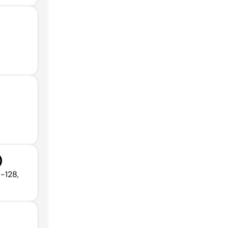
)
-128,
A