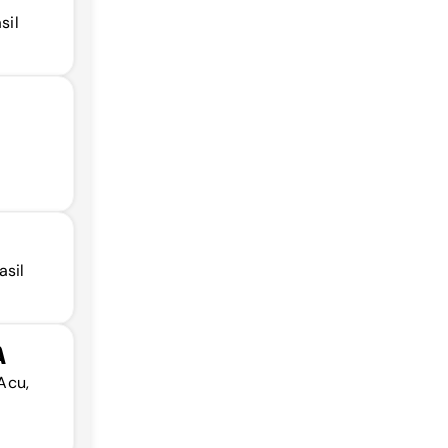
sil
asil
A
Acu,