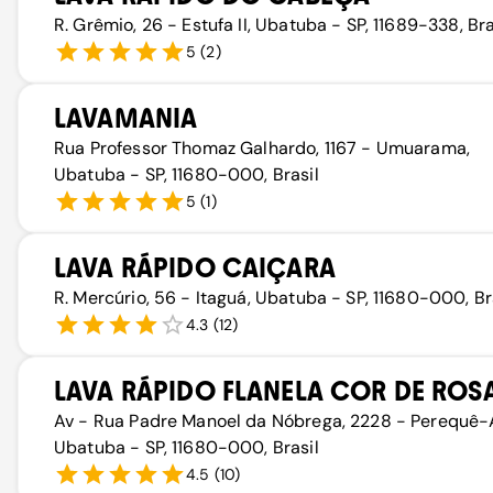
R. Grêmio, 26 - Estufa II, Ubatuba - SP, 11689-338, Bra
5
(
2
)
LAVAMANIA
Rua Professor Thomaz Galhardo, 1167 - Umuarama,
Ubatuba - SP, 11680-000, Brasil
5
(
1
)
LAVA RÁPIDO CAIÇARA
R. Mercúrio, 56 - Itaguá, Ubatuba - SP, 11680-000, Br
4.3
(
12
)
LAVA RÁPIDO FLANELA COR DE ROS
Av - Rua Padre Manoel da Nóbrega, 2228 - Perequê-
Ubatuba - SP, 11680-000, Brasil
4.5
(
10
)