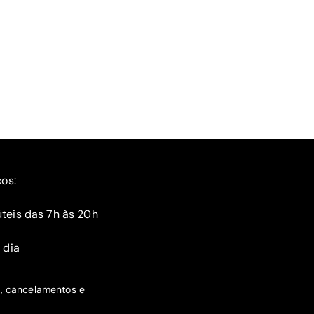
ços:
teis das 7h às 20h
 dia
s, cancelamentos e