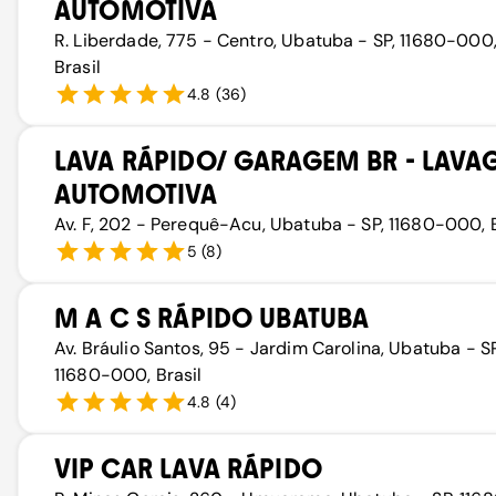
AUTOMOTIVA
R. Liberdade, 775 - Centro, Ubatuba - SP, 11680-000
Brasil
4.8
(
36
)
LAVA RÁPIDO/ GARAGEM BR - LAVA
AUTOMOTIVA
Av. F, 202 - Perequê-Acu, Ubatuba - SP, 11680-000, B
5
(
8
)
M A C S RÁPIDO UBATUBA
Av. Bráulio Santos, 95 - Jardim Carolina, Ubatuba - SP
11680-000, Brasil
4.8
(
4
)
VIP CAR LAVA RÁPIDO