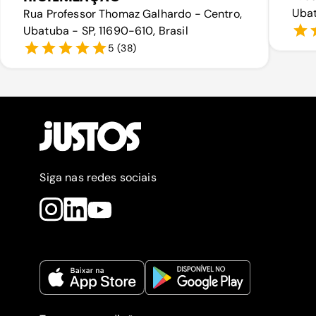
Ubat
Rua Professor Thomaz Galhardo - Centro,
Ubatuba - SP, 11690-610, Brasil
5
(
38
)
Siga nas redes sociais