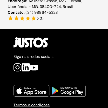
Endereço:
Av. Mato Grosso, 1337 - Brasil,
Uberlândia - MG, 38400-724, Brasil
Contato:
(34) 98864-5328
5
(
1
)
Siga nas redes sociais
Termos e condições