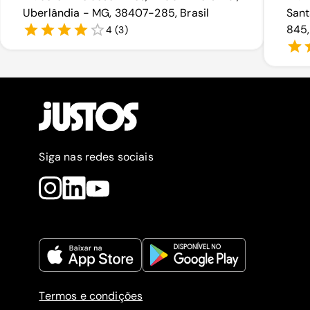
Uberlândia - MG, 38407-285, Brasil
Sant
845,
4
(
3
)
Siga nas redes sociais
Termos e condições