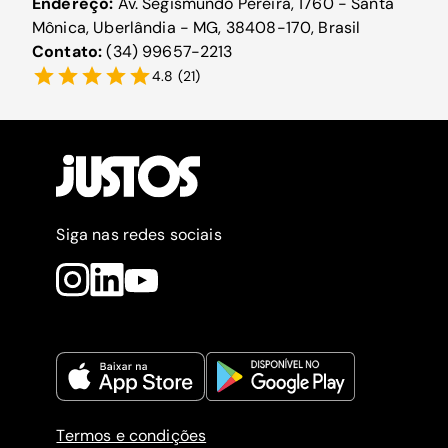
Endereço:
Av. Segismundo Pereira, 1760 - Santa
Mônica, Uberlândia - MG, 38408-170, Brasil
Contato:
(34) 99657-2213
4.8
(
21
)
Siga nas redes sociais
Termos e condições