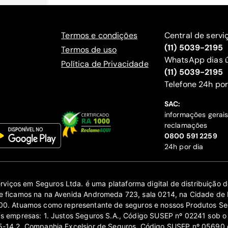
Termos e condições
Central de servi
(11) 5039-2195
Termos de uso
WhatsApp dias ú
Política de Privacidade
(11) 5039-2195
‍Telefone 24h por
SAC:
informações gerai
reclamações
‍0800 591 2259
24h por dia
erviços em Seguros Ltda. é uma plataforma digital de distribuição
 ficamos na na Avenida Andromeda 723, sala 0214, na Cidade de 
0. Atuamos como representante de seguros e nossos Produtos Se
as empresas: 1. Justos Seguros S.A., Código SUSEP nº 02241 sob o
14 2. Companhia Excelsior de Seguros, Código SUSEP nº 05690 