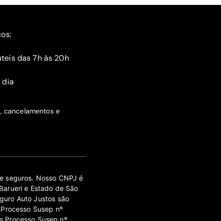
ços:
teis das 7h às 20h
 dia
s, cancelamentos e
 de seguros. Nosso CNPJ é
Barueri e Estado de São
guro Auto Justos são
 Processo Susep nº
e Processo Susep nº