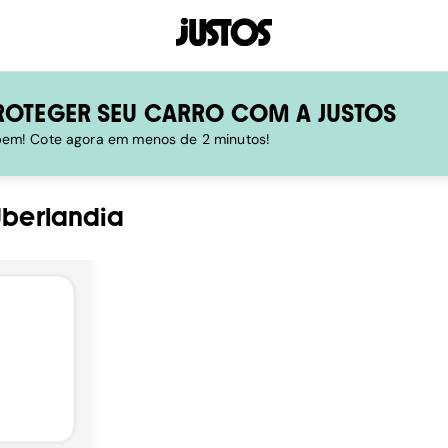
ROTEGER SEU CARRO COM A JUSTOS
 bem! Cote agora em menos de 2 minutos!
Uberlandia