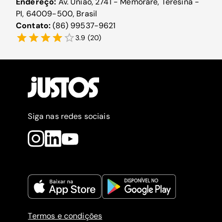
Endereço:
Av. União, 2741 - Memorare, Teresina -
PI, 64009-500, Brasil
Contato:
(86) 99537-9621
3.9
(
20
)
Siga nas redes sociais
Termos e condições