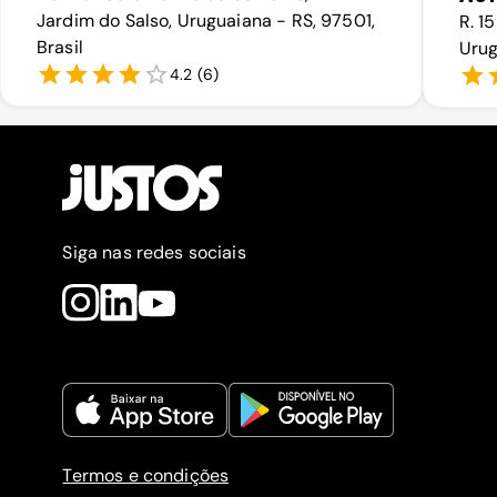
Jardim do Salso, Uruguaiana - RS, 97501,
R. 1
Brasil
Urug
4.2
(
6
)
Siga nas redes sociais
Termos e condições