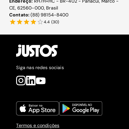
Endereço:
RH7H+HC - BR-402 - Panacuí, Marco -
CE, 62560-000, Brasil
Contato:
(88) 98154-8400
4.4
(
30
)
Siga nas redes sociais
Termos e condições