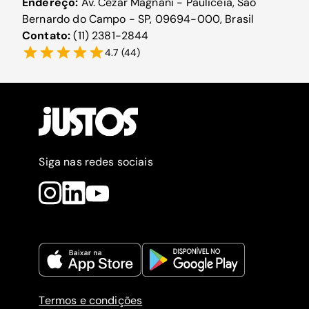
Endereço:
Av. Cézar Magnani - Paulicéia, São
Bernardo do Campo - SP, 09694-000, Brasil
Contato:
(11) 2381-2844
4.7
(
44
)
Siga nas redes sociais
Termos e condições