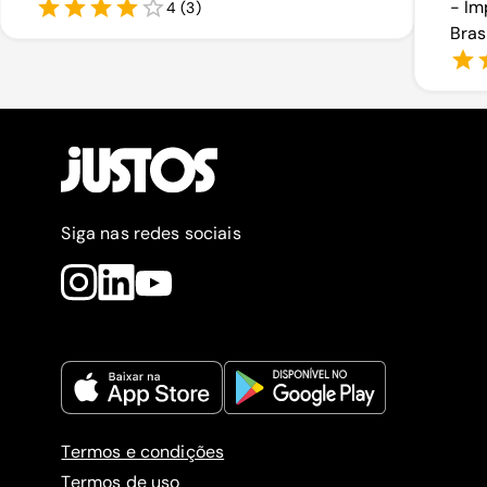
- Im
4
(
3
)
Bras
Siga nas redes sociais
Termos e condições
Termos de uso